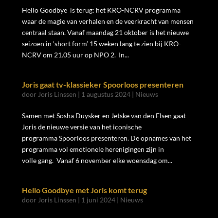
Hello Goodbye is terug: het KRO-NCRV programma
waar de magie van verhalen en de veerkracht van mensen
centraal staan. Vanaf maandag 21 oktober is het nieuwe
seizoen in ‘short form’ 15 weken lang te zien bij KRO-
NCRV om 21.05 uur op NPO 2. In...
Joris gaat tv-klassieker Spoorloos presenteren
door
Joris Linssen
|
1 augustus 2024
|
Nieuws
Samen met Sosha Duysker en Jetske van den Elsen gaat
Joris de nieuwe versie van het iconische
programma Spoorloos presenteren. De opnames van het
programma vol emotionele herenigingen zijn in
volle gang. Vanaf 6 november elke woensdag om...
Hello Goodbye met Joris komt terug
door
Joris Linssen
|
1 juni 2024
|
Nieuws