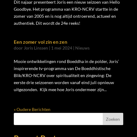
Dit najaar presenteert Joris een nieuw seizoen van Hello
Goodbye. Het programma van KRO-NCRV startte in de
zomer van 2005 en is nog altijd ontroerend, actueel en
authentiek. Dit wordt de 24e reeks!
Een zomer vol zin en zen
door
Joris Linssen
|
1 mei 2024
|
Nieuws
Mooie ontwikkelingen rond Boeddha in de polder, Joris’
inspirerende tv-programma van De Boeddhistische
Blik/KRO-NCRV over spiritualiteit en zingeving: De
eerste drie seizoenen worden vanaf eind juli opnieuw
uitgezonden. Kijk mee hoe Joris ondermeer zijn...
« Oudere Berichten
Zoeken