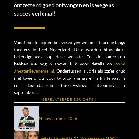
ontzettend goed ontvangen en is wegens
succes verlengd!
Vanaf medio september vervolgen we onze tournee langs
theaters in heel Nederland. Data worden binnenkort
bekendgemaakt op deze website. Tot de zomerstop
hebben we nog 6 shows, kijk voor details op
www​
.theaterlievehemel​.nl
. Ondertussen is Joris als zzp’er druk
met twee pilots voor tv-programma’s en is hij te gast in
een legendarische bn’ers—show, uitzending in
september…
GERELATEERDE BERICHTEN
Nieuws zomer 2026
Joris in Hunted VIPS (Avrotros) op NPO1